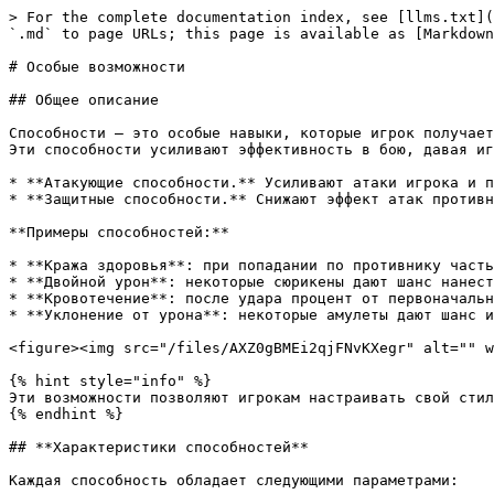
> For the complete documentation index, see [llms.txt](
`.md` to page URLs; this page is available as [Markdown
# Особые возможности

## Общее описание

Способности — это особые навыки, которые игрок получает
Эти способности усиливают эффективность в бою, давая иг
* **Атакующие способности.** Усиливают атаки игрока и п
* **Защитные способности.** Снижают эффект атак противн
**Примеры способностей:**

* **Кража здоровья**: при попадании по противнику часть
* **Двойной урон**: некоторые сюрикены дают шанс нанест
* **Кровотечение**: после удара процент от первоначальн
* **Уклонение от урона**: некоторые амулеты дают шанс и
<figure><img src="/files/AXZ0gBMEi2qjFNvKXegr" alt="" w
{% hint style="info" %}

Эти возможности позволяют игрокам настраивать свой стил
{% endhint %}

## **Характеристики способностей**

Каждая способность обладает следующими параметрами:
