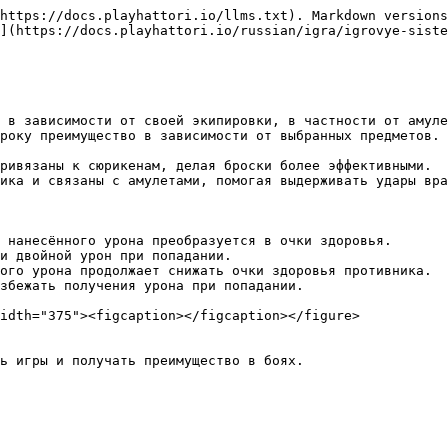
https://docs.playhattori.io/llms.txt). Markdown versions
](https://docs.playhattori.io/russian/igra/igrovye-siste
 в зависимости от своей экипировки, в частности от амуле
року преимущество в зависимости от выбранных предметов. 
ривязаны к сюрикенам, делая броски более эффективными.

ика и связаны с амулетами, помогая выдерживать удары вра
 нанесённого урона преобразуется в очки здоровья.

и двойной урон при попадании.

ого урона продолжает снижать очки здоровья противника.

збежать получения урона при попадании.

idth="375"><figcaption></figcaption></figure>

ь игры и получать преимущество в боях.
