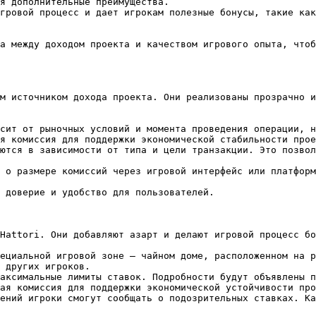
я дополнительные преимущества.

гровой процесс и дает игрокам полезные бонусы, такие как
а между доходом проекта и качеством игрового опыта, чтоб
м источником дохода проекта. Они реализованы прозрачно и
ются в зависимости от типа и цели транзакции. Это позвол
 о размере комиссий через игровой интерфейс или платформ
 доверие и удобство для пользователей.

Hattori. Они добавляют азарт и делают игровой процесс бо
ециальной игровой зоне — чайном доме, расположенном на р
 других игроков.

аксимальные лимиты ставок. Подробности будут объявлены п
ая комиссия для поддержки экономической устойчивости про
ений игроки смогут сообщать о подозрительных ставках. Ка