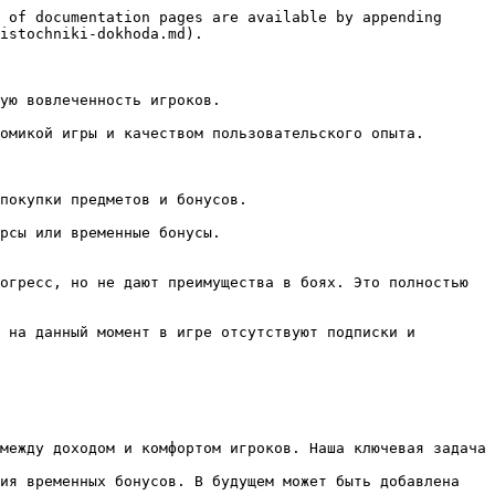
 of documentation pages are available by appending 
istochniki-dokhoda.md).

ую вовлеченность игроков.

омикой игры и качеством пользовательского опыта.

покупки предметов и бонусов.

рсы или временные бонусы.

огресс, но не дают преимущества в боях. Это полностью 
 на данный момент в игре отсутствуют подписки и 
между доходом и комфортом игроков. Наша ключевая задача 
ия временных бонусов. В будущем может быть добавлена 