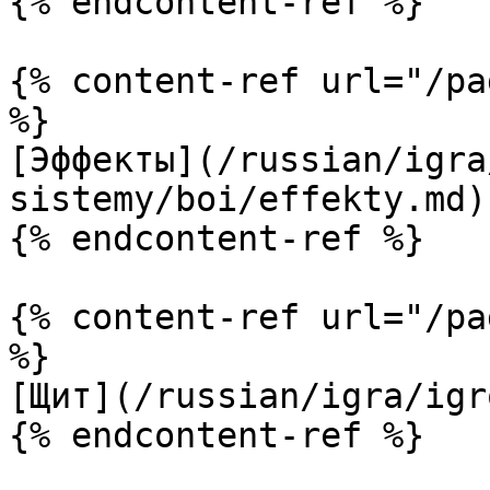
{% endcontent-ref %}

{% content-ref url="/pa
%}

[Эффекты](/russian/igra
sistemy/boi/effekty.md)

{% endcontent-ref %}

{% content-ref url="/pa
%}

[Щит](/russian/igra/igr
{% endcontent-ref %}
