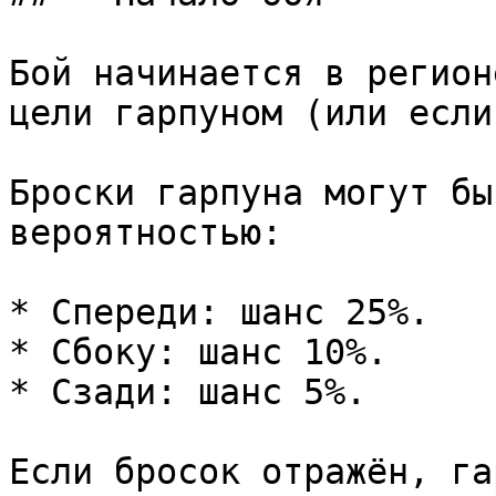
Бой начинается в регион
цели гарпуном (или если
Броски гарпуна могут бы
вероятностью:

* Спереди: шанс 25%.

* Сбоку: шанс 10%.

* Сзади: шанс 5%.

Если бросок отражён, га