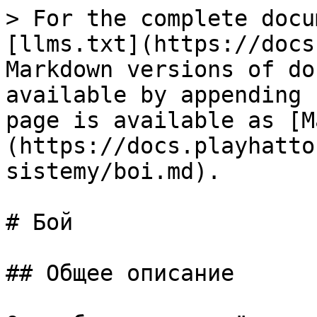
> For the complete docu
[llms.txt](https://docs
Markdown versions of do
available by appending 
page is available as [M
(https://docs.playhatto
sistemy/boi.md).

# Бой

## Общее описание
