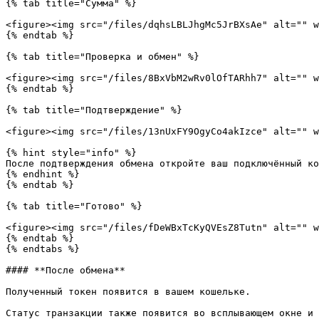
{% tab title="Сумма" %}

<figure><img src="/files/dqhsLBLJhgMc5JrBXsAe" alt="" w
{% endtab %}

{% tab title="Проверка и обмен" %}

<figure><img src="/files/8BxVbM2wRv0lOfTARhh7" alt="" w
{% endtab %}

{% tab title="Подтверждение" %}

<figure><img src="/files/13nUxFY9OgyCo4akIzce" alt="" w
{% hint style="info" %}

После подтверждения обмена откройте ваш подключённый ко
{% endhint %}

{% endtab %}

{% tab title="Готово" %}

<figure><img src="/files/fDeWBxTcKyQVEsZ8Tutn" alt="" w
{% endtab %}

{% endtabs %}

#### **После обмена**

Полученный токен появится в вашем кошельке.

Статус транзакции также появится во всплывающем окне и 