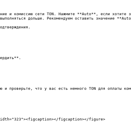
ние и комиссию сети TON. Нажмите **Auto**, если хотите з
выполняться дольше. Рекомендуем оставить значение **Auto
одтверждения.

ердить**.

ю и проверьте, что у вас есть немного TON для оплаты ком
idth="323"><figcaption></figcaption></figure>
