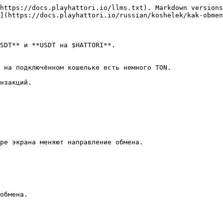
https://docs.playhattori.io/llms.txt). Markdown versions
](https://docs.playhattori.io/russian/koshelek/kak-obmen
SDT** и **USDT на $HATTORI**.

 на подключённом кошельке есть немного TON.

нзакций.

ре экрана меняют направление обмена.

обмена.
