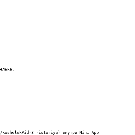
елька.

/koshelek#id-3.-istoriya) внутри Mini App.
