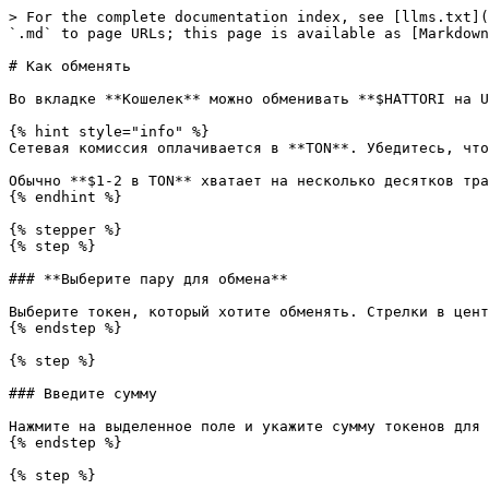
> For the complete documentation index, see [llms.txt](
`.md` to page URLs; this page is available as [Markdown
# Как обменять

Во вкладке **Кошелек** можно обменивать **$HATTORI на U
{% hint style="info" %}

Сетевая комиссия оплачивается в **TON**. Убедитесь, что
Обычно **$1-2 в TON** хватает на несколько десятков тра
{% endhint %}

{% stepper %}

{% step %}

### **Выберите пару для обмена**

Выберите токен, который хотите обменять. Стрелки в цент
{% endstep %}

{% step %}

### Введите сумму

Нажмите на выделенное поле и укажите сумму токенов для 
{% endstep %}

{% step %}
