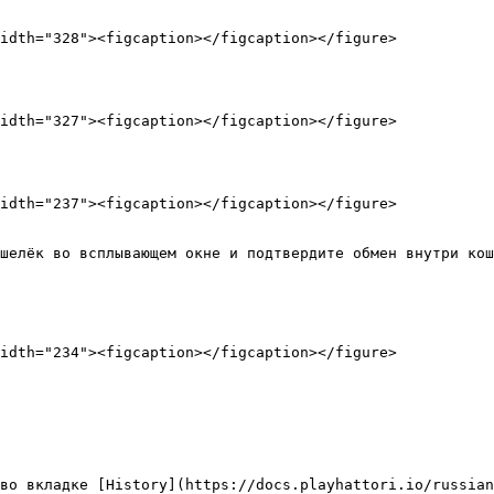
idth="328"><figcaption></figcaption></figure>

idth="327"><figcaption></figcaption></figure>

idth="237"><figcaption></figcaption></figure>

шелёк во всплывающем окне и подтвердите обмен внутри кош
idth="234"><figcaption></figcaption></figure>

во вкладке [History](https://docs.playhattori.io/russian