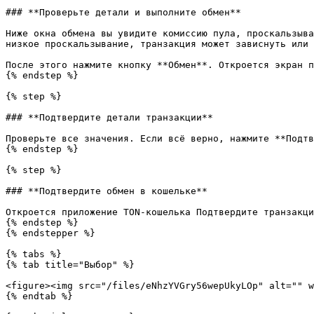
### **Проверьте детали и выполните обмен**

Ниже окна обмена вы увидите комиссию пула, проскальзыва
низкое проскальзывание, транзакция может зависнуть или 
После этого нажмите кнопку **Обмен**. Откроется экран п
{% endstep %}

{% step %}

### **Подтвердите детали транзакции**

Проверьте все значения. Если всё верно, нажмите **Подтв
{% endstep %}

{% step %}

### **Подтвердите обмен в кошельке**

Откроется приложение TON-кошелька Подтвердите транзакци
{% endstep %}

{% endstepper %}

{% tabs %}

{% tab title="Выбор" %}

<figure><img src="/files/eNhzYVGry56wepUkyLOp" alt="" w
{% endtab %}
