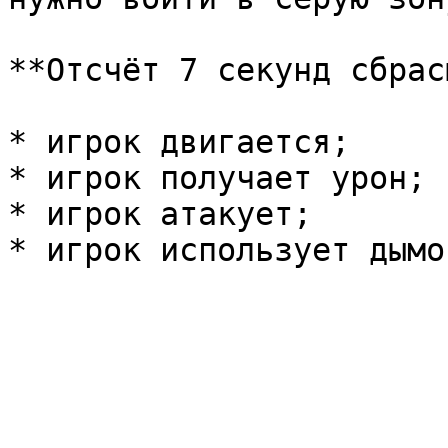
**Отсчёт 7 секунд сбрас
* игрок двигается;

* игрок получает урон;

* игрок атакует;
