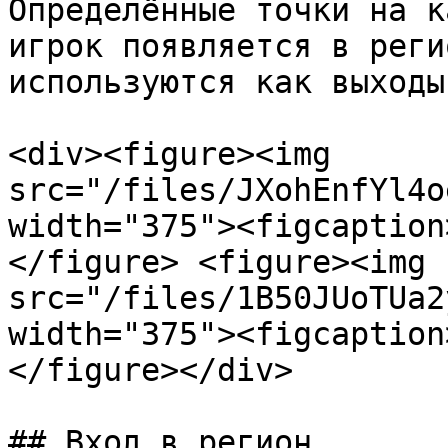
Определённые точки на к
игрок появляется в реги
используются как выходы
<div><figure><img 
src="/files/JXohEnfYl4o
width="375"><figcaption
</figure> <figure><img 
src="/files/1B50JUoTUa2
width="375"><figcaption
</figure></div>

## Вход в регион
