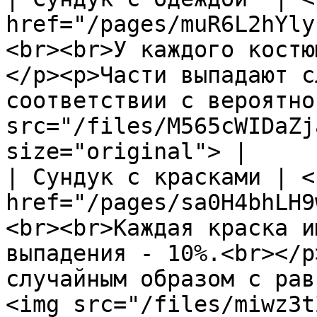
href="/pages/muR6L2hYly
<br><br>У каждого костю
</p><p>Части выпадают с
соответствии с вероятно
src="/files/M565cWIDaZj
size="original"> |

| Сундук с красками | <
href="/pages/sa0H4bhLH9
<br><br>Каждая краска и
выпадения - 10%.<br></p
случайным образом с рав
<img src="/files/miwz3t