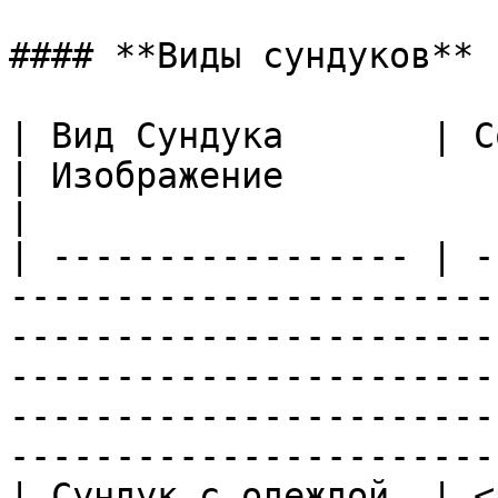
#### **Виды сундуков**

| Вид Сундука       | Содержимое                                                                                                                                   
| Изображение                                                         
|

| ----------------- | -
-----------------------
-----------------------
-----------------------
-----------------------
-----------------------
| Сундук с одеждой  | <