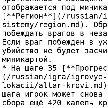
отображается под миника
[**Регион**](/russian/i
sistemy/region.md). Обр
побеждать врагов в неза
Если враг побежден в уж
убийство не будет засчи
миникартой.

* На шаге 35 [**Прогрес
(/russian/igra/igrovye-
lokacii/altar-krovi.md)
шага игрок может снова 
сбора ещё 420 капель кро