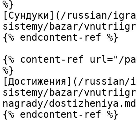
%}

[Сундуки](/russian/igra
sistemy/bazar/vnutriigr
{% endcontent-ref %}

{% content-ref url="/pa
%}

[Достижения](/russian/i
sistemy/bazar/vnutriigr
nagrady/dostizheniya.md)