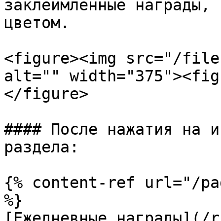
заклеймленные награды, 
цветом.

<figure><img src="/file
alt="" width="375"><fig
</figure>

#### После нажатия на и
раздела:

{% content-ref url="/pa
%}

[Ежедневные награды](/r