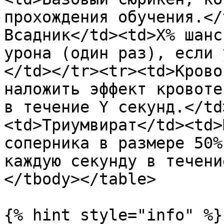
прохождения обучения.</
Всадник</td><td>X% шанс
урона (один раз), если 
</td></tr><tr><td>Крово
наложить эффект кровоте
в течение Y секунд.</td
<td>Триумвират</td><td>
соперника в размере 50%
каждую секунду в течени
</tbody></table>

{% hint style="info" %}
