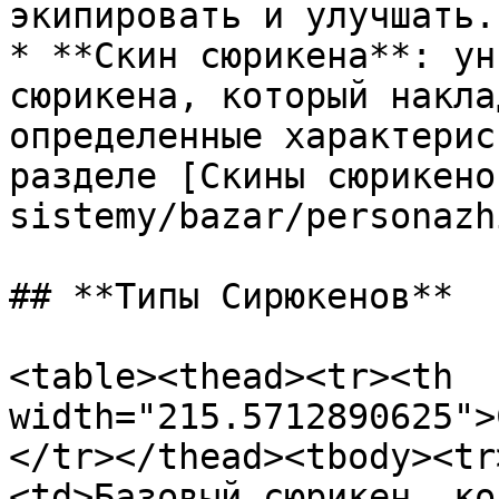
экипировать и улучшать.

* **Скин сюрикена**: ун
сюрикена, который накла
определенные характерис
разделе [Скины сюрикено
sistemy/bazar/personazh
## **Типы Сирюкенов**

<table><thead><tr><th 
width="215.5712890625">
</tr></thead><tbody><tr
<td>Базовый сюрикен, ко